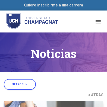
Quiero
inscribirme
a una carrera
Togg
navig
Noticias
expand_more
FILTROS
< ATRÁS