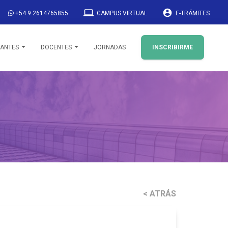
laptop
account_circle
+54 9 2614765855
CAMPUS VIRTUAL
E-TRÁMITES
IANTES
DOCENTES
JORNADAS
INSCRIBIRME
< ATRÁS