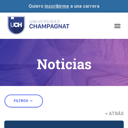
Quiero
inscribirme
a una carrera
Togg
navig
Noticias
expand_more
FILTROS
< ATRÁS