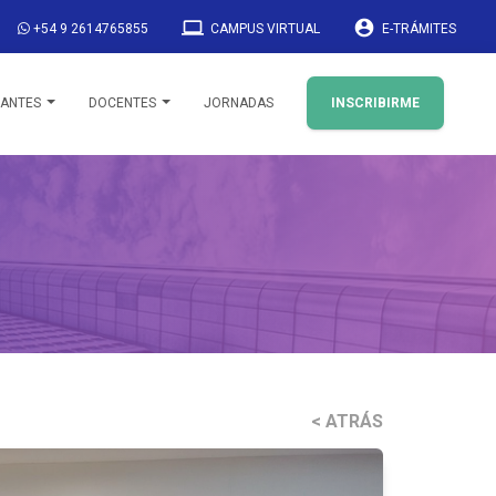
laptop
account_circle
+54 9 2614765855
CAMPUS VIRTUAL
E-TRÁMITES
IANTES
DOCENTES
JORNADAS
INSCRIBIRME
< ATRÁS