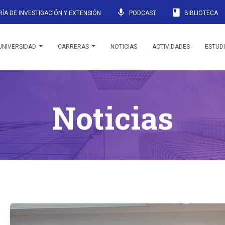
mic
book
ÍA DE INVESTIGACIÓN Y EXTENSIÓN
PODCAST
BIBLIOTECA
UNIVERSIDAD
CARRERAS
NOTICIAS
ACTIVIDADES
ESTUD
Noticias