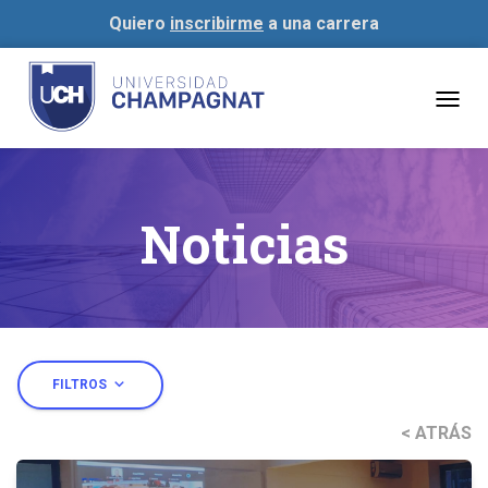
Quiero
inscribirme
a una carrera
Togg
navig
Noticias
expand_more
FILTROS
< ATRÁS