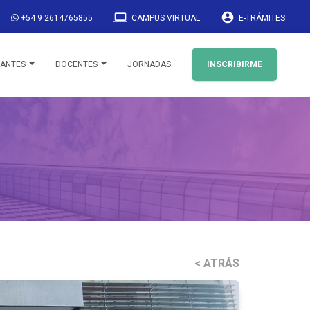
laptop
account_circle
+54 9 2614765855
CAMPUS VIRTUAL
E-TRÁMITES
IANTES
DOCENTES
JORNADAS
INSCRIBIRME
< ATRÁS