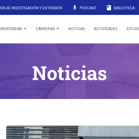
mic
book
ÍA DE INVESTIGACIÓN Y EXTENSIÓN
PODCAST
BIBLIOTECA
UNIVERSIDAD
CARRERAS
NOTICIAS
ACTIVIDADES
ESTUD
Noticias