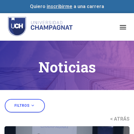
Quiero
inscribirme
a una carrera
Togg
navig
Noticias
expand_more
FILTROS
< ATRÁS