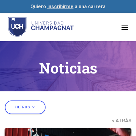
Quiero
inscribirme
a una carrera
Togg
navig
Noticias
expand_more
FILTROS
< ATRÁS