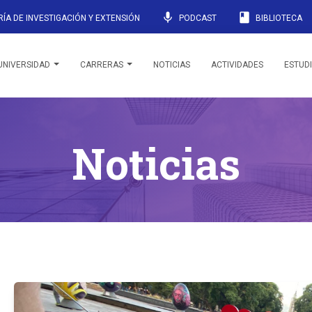
mic
book
ÍA DE INVESTIGACIÓN Y EXTENSIÓN
PODCAST
BIBLIOTECA
UNIVERSIDAD
CARRERAS
NOTICIAS
ACTIVIDADES
ESTUD
Noticias