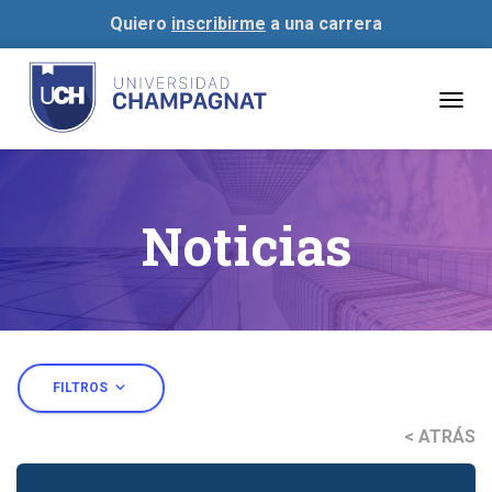
Quiero
inscribirme
a una carrera
Togg
navig
Noticias
expand_more
FILTROS
< ATRÁS