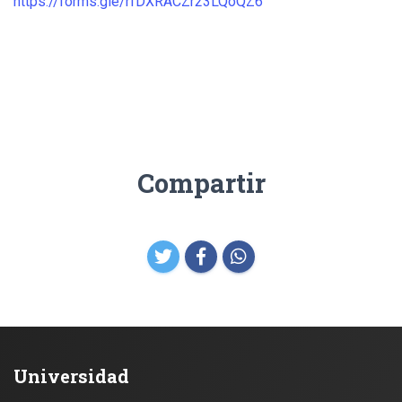
https://forms.gle/rfDXRACZr23LQoQZ6
Compartir
Universidad