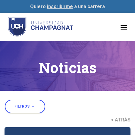
Quiero
inscribirme
a una carrera
Togg
navig
Noticias
expand_more
FILTROS
< ATRÁS