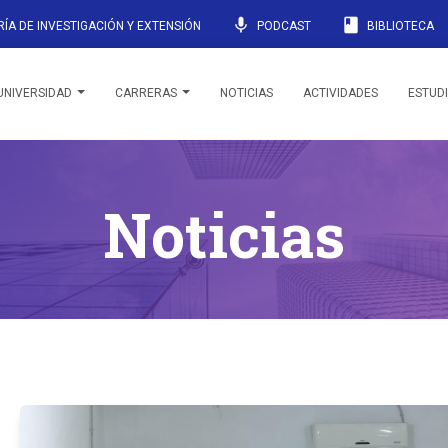
mic
book
ÍA DE INVESTIGACIÓN Y EXTENSIÓN
PODCAST
BIBLIOTECA
UNIVERSIDAD
CARRERAS
NOTICIAS
ACTIVIDADES
ESTUD
Noticias