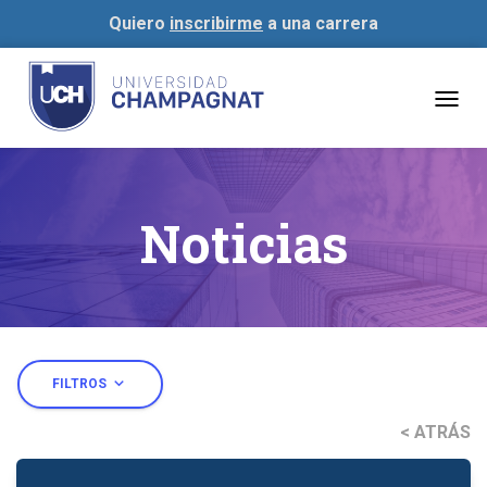
Quiero
inscribirme
a una carrera
Togg
navig
Noticias
expand_more
FILTROS
< ATRÁS