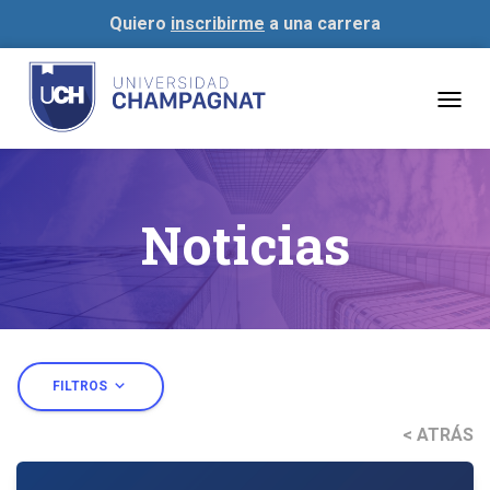
Quiero
inscribirme
a una carrera
Togg
navig
Noticias
expand_more
FILTROS
< ATRÁS