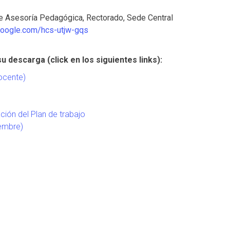
de Asesoría Pedagógica, Rectorado, Sede Central
google.com/hcs-utjw-gqs
carga (click en los siguientes links):
ocente)
ión del Plan de trabajo
iembre)