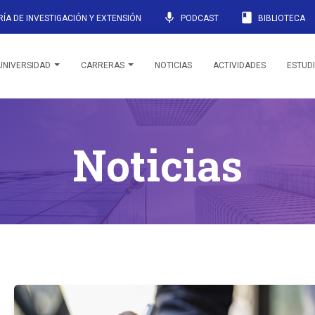
mic
book
ÍA DE INVESTIGACIÓN Y EXTENSIÓN
PODCAST
BIBLIOTECA
UNIVERSIDAD
CARRERAS
NOTICIAS
ACTIVIDADES
ESTUD
Noticias