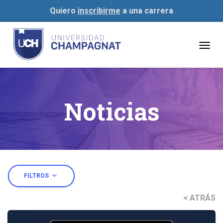
Quiero
inscribirme
a una carrera
Togg
navig
Noticias
expand_more
FILTROS
< ATRÁS