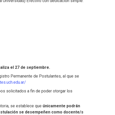
de la Universidad) Efectivo con dedicación simple:
naliza el 27 de septiembre.
egistro Permanente de Postulantes, al que se
tes.uch.edu.ar/
 solicitados a fin de poder otorgar los
toria, se establece que
únicamente podrán
a postulación se desempeñen como docente/s