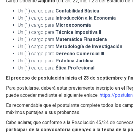
Cargo Docente
Adjunto
(cfr. art. 22, inc. 1.2.a del Estatuto 
Un (1) cargo para
Contabilidad Básica
Un (1) cargo para
Introducción a la Economía
Un (1) cargo para
Microeconomía
Un (1) cargo para
Técnica Impositiva II
Un (1) cargo para
Matemática Financiera
Un (1) cargo para
Metodología de Investigación
Un (1) cargo para
Derecho Comercial III
Un (1) cargo para
Práctica Jurídica
Un (1) cargo para
Ética Profesional
El proceso de postulación inicia el 23 de septiembre y fi
Para postularse, deberá estar previamente inscripto en el R
puede acceder mediante el siguiente enlace:
https://postulan
Es recomendable que el postulante complete todos los campos
máximos puntajes a sus probanzas.
Cabe aclarar, que conforme a la Resolución 45/24 de convoca
participar de la convocatoria quien/es a la fecha de l