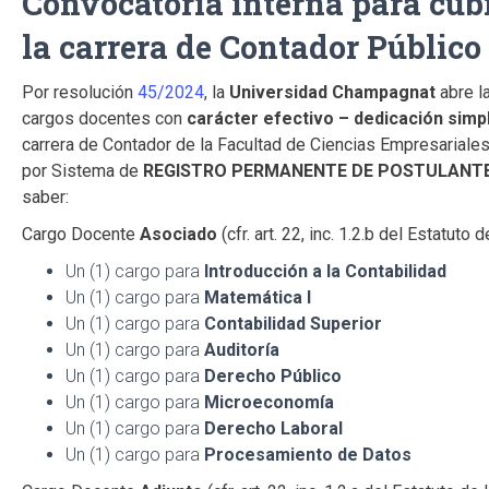
Convocatoria interna para cubr
la carrera de Contador Público
Por resolución
45/2024
, la
Universidad Champagnat
abre l
cargos docentes con
carácter efectivo – dedicación simp
carrera de Contador de la Facultad de Ciencias Empresariale
por Sistema de
REGISTRO PERMANENTE DE POSTULANT
saber:
Cargo Docente
Asociado
(cfr. art. 22, inc. 1.2.b del Estatut
Un (1) cargo para
Introducción a la Contabilidad
Un (1) cargo para
Matemática I
Un (1) cargo para
Contabilidad Superior
Un (1) cargo para
Auditoría
Un (1) cargo para
Derecho Público
Un (1) cargo para
Microeconomía
Un (1) cargo para
Derecho Laboral
Un (1) cargo para
Procesamiento de Datos