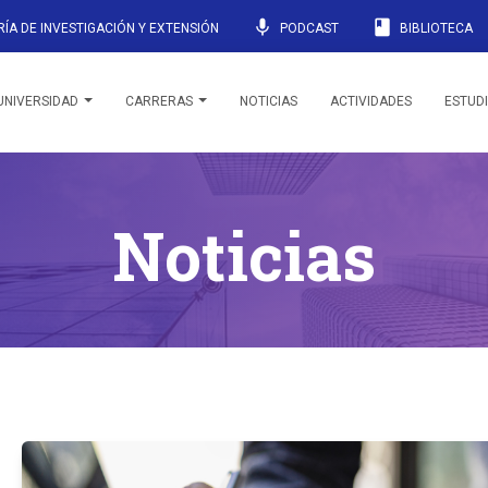
mic
book
ÍA DE INVESTIGACIÓN Y EXTENSIÓN
PODCAST
BIBLIOTECA
UNIVERSIDAD
CARRERAS
NOTICIAS
ACTIVIDADES
ESTUD
Noticias