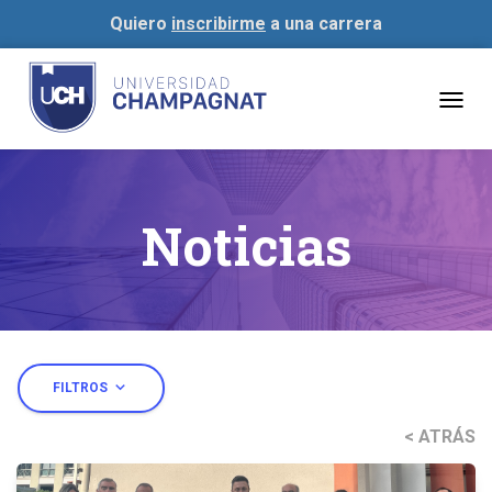
Quiero
inscribirme
a una carrera
Togg
navig
Noticias
expand_more
FILTROS
< ATRÁS