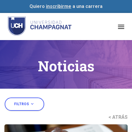
Quiero
inscribirme
a una carrera
Togg
navig
Noticias
expand_more
FILTROS
< ATRÁS