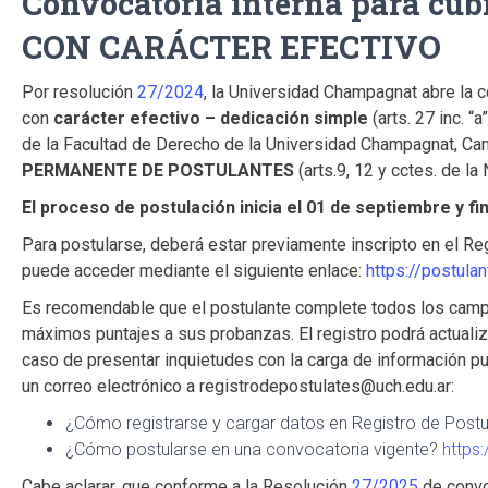
Convocatoria interna para c
CON CARÁCTER EFECTIVO
Por resolución
27/2024
, la Universidad Champagnat abre la c
con
carácter efectivo – dedicación simple
(arts. 27 inc. “
de la Facultad de Derecho de la Universidad Champagnat, C
PERMANENTE DE POSTULANTES
(arts.9, 12 y cctes. de la
El proceso de postulación inicia el 01 de septiembre y fi
Para postularse, deberá estar previamente inscripto en el R
puede acceder mediante el siguiente enlace:
https://postulan
Es recomendable que el postulante complete todos los campos
máximos puntajes a sus probanzas. El registro podrá actualiz
caso de presentar inquietudes con la carga de información pu
un correo electrónico a
registrodepostulates@uch.edu.ar
:
¿Cómo registrarse y cargar datos en Registro de Post
¿Cómo postularse en una convocatoria vigente?
https
Cabe aclarar, que conforme a la Resolución
27/2025
de convo