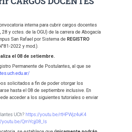
ubrir CARGOS DOCENTES
onvocatoria interna para cubrir cargos docentes
a”, 28 y cctes. de la OGU) de la carrera de Abogacía
ampus San Rafael por Sistema de
REGISTRO
 N°81-2022 y mod.).
naliza el 08 de setiembre.
egistro Permanente de Postulantes, al que se
tes.uch.edu.ar/
 solicitados a fin de poder otorgar los
arse hasta el 08 de septiembre inclusive. En
ede acceder a los siguientes tutoriales o enviar
ulantes UCh?
https://youtu.be/rtHPWjz4uK4
://youtu.be/QmYcjj08_Is
catoria, se establece que
únicamente podrán