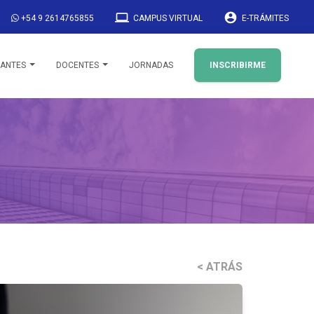
laptop
account_circle
+54 9 2614765855
CAMPUS VIRTUAL
E-TRÁMITES
IANTES
DOCENTES
JORNADAS
INSCRIBIRME
< ATRÁS