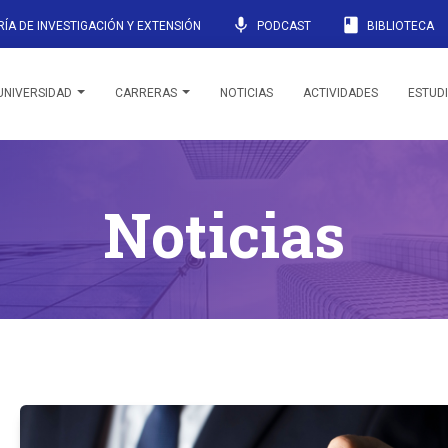
mic
book
ÍA DE INVESTIGACIÓN Y EXTENSIÓN
PODCAST
BIBLIOTECA
UNIVERSIDAD
CARRERAS
NOTICIAS
ACTIVIDADES
ESTUD
Noticias