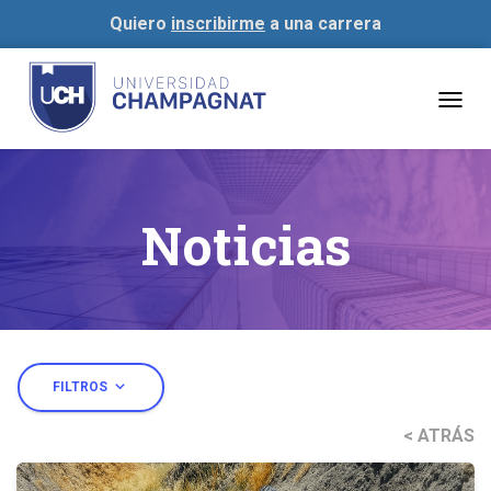
Quiero
inscribirme
a una carrera
Togg
navig
Noticias
expand_more
FILTROS
< ATRÁS