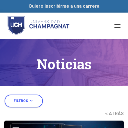
Quiero
inscribirme
a una carrera
Togg
navig
Noticias
expand_more
FILTROS
< ATRÁS