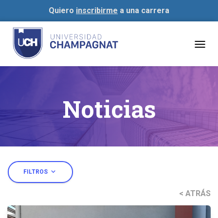
Quiero
inscribirme
a una carrera
Togg
navig
Noticias
expand_more
FILTROS
< ATRÁS