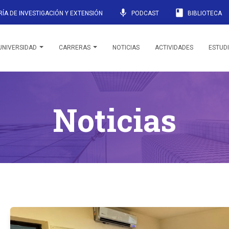
mic
book
ÍA DE INVESTIGACIÓN Y EXTENSIÓN
PODCAST
BIBLIOTECA
UNIVERSIDAD
CARRERAS
NOTICIAS
ACTIVIDADES
ESTUD
Noticias