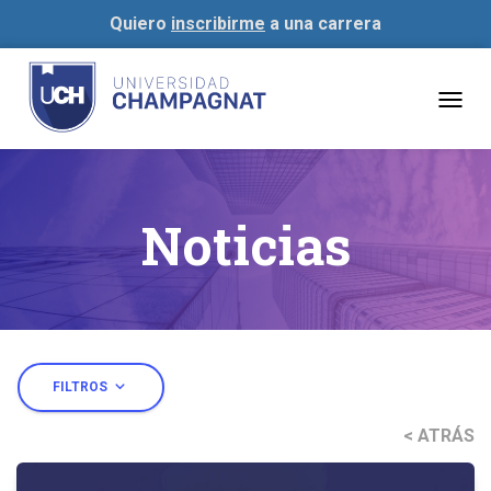
Quiero
inscribirme
a una carrera
Togg
navig
Noticias
expand_more
FILTROS
< ATRÁS