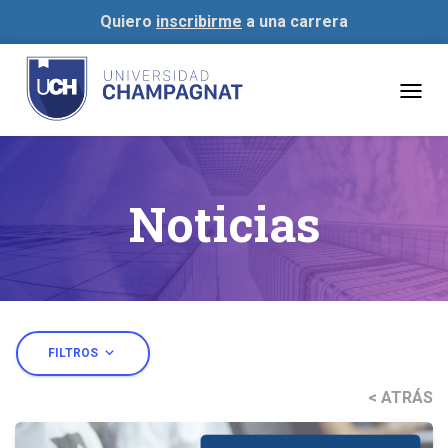
Quiero
inscribirme
a una carrera
Togg
navig
Noticias
expand_more
FILTROS
< ATRÁS