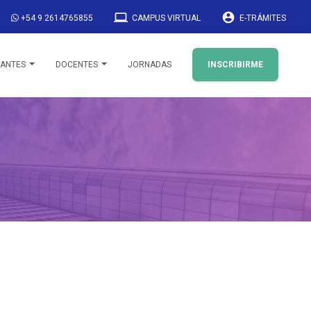
laptop
account_circle
+54 9 2614765855
CAMPUS VIRTUAL
E-TRÁMITES
IANTES
DOCENTES
JORNADAS
INSCRIBIRME