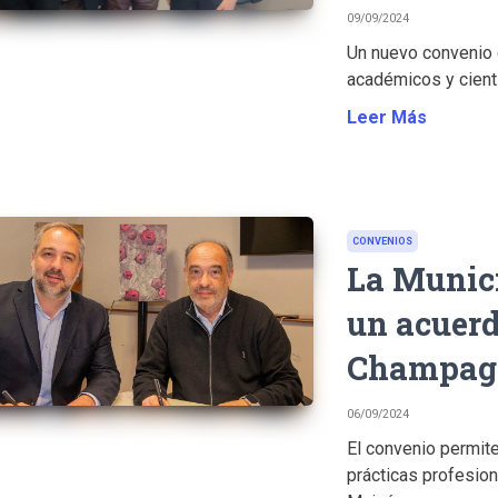
09/09/2024
Un nuevo convenio 
académicos y científ
Leer Más
CONVENIOS
La Munic
un acuerd
Champag
06/09/2024
El convenio permit
prácticas profesion