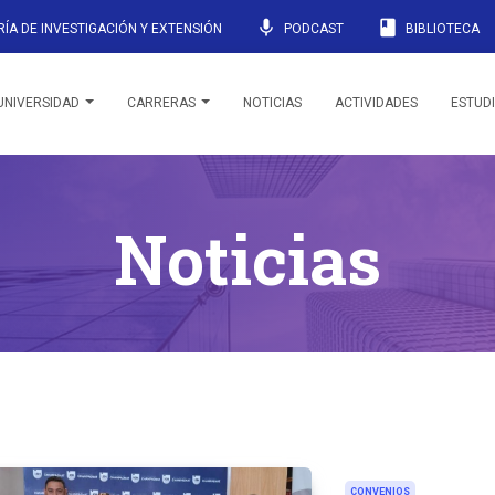
mic
book
ÍA DE INVESTIGACIÓN Y EXTENSIÓN
PODCAST
BIBLIOTECA
UNIVERSIDAD
CARRERAS
NOTICIAS
ACTIVIDADES
ESTUD
Noticias
CONVENIOS