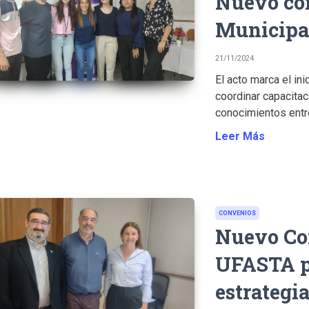
Nuevo co
Municipa
21/11/2024
El acto marca el ini
coordinar capacita
conocimientos entre
Leer Más
CONVENIOS
Nuevo Con
UFASTA pa
estrategia