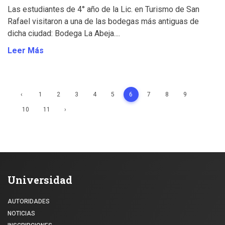
Las estudiantes de 4° año de la Lic. en Turismo de San
Rafael visitaron a una de las bodegas más antiguas de
dicha ciudad: Bodega La Abeja....
Leer Más
‹
1
2
3
4
5
6
7
8
9
10
11
›
Universidad
AUTORIDADES
NOTICIAS