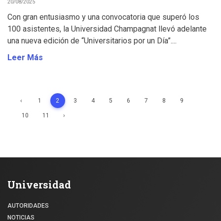
20/08/2025
Con gran entusiasmo y una convocatoria que superó los
100 asistentes, la Universidad Champagnat llevó adelante
una nueva edición de “Universitarios por un Día”....
Leer Más
‹
1
2
3
4
5
6
7
8
9
10
11
›
Universidad
AUTORIDADES
NOTICIAS