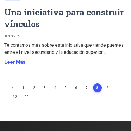
Una iniciativa para construir
vínculos
10/08/2022
Te contamos más sobre esta iniciativa que tiende puentes
entre el nivel secundario y la educación superior....
Leer Más
‹
1
2
3
4
5
6
7
8
9
10
11
›